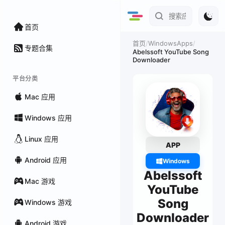
首页
/
WindowsApps
/
首页
专题合集
Abelssoft YouTube Song
Downloader
平台分类
Mac 应用
Windows 应用
Linux 应用
APP
Android 应用
Windows
Abelssoft
Mac 游戏
YouTube
Song
Windows 游戏
Downloader
Android 游戏