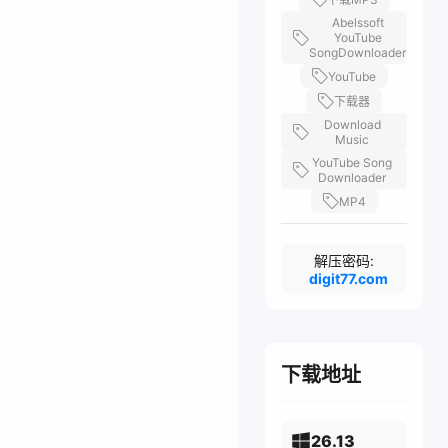
Abelssoft
YouTube
SongDownloader
YouTube
下载器
Download
Music
YouTube Song
Downloader
MP4
解压密码:
digit77.com
下载地址
26.13