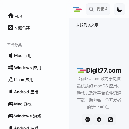
首页
未找到该文章
专题合集
平台分类
Mac 应用
Windows 应用
Digit77.com
Digit77.com 致力于提供
Linux 应用
最优质的 macOS 应用、
Android 应用
游戏以及跨平台软件资源
下载，助力每一位开发者
Mac 游戏
的数字生活。
Windows 游戏
Android 游戏