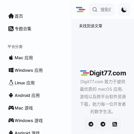
首页
未找到该文章
专题合集
平台分类
Mac 应用
Windows 应用
Digit77.com
Digit77.com 致力于提供
Linux 应用
最优质的 macOS 应用、
Android 应用
游戏以及跨平台软件资源
下载，助力每一位开发者
Mac 游戏
的数字生活。
Windows 游戏
Android 游戏