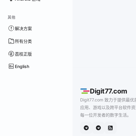
其他
解决方案
所有分类
荔枝正版
English
Digit77.com
Digit77.com 致力于提供最优
应用、游戏以及跨平台软件资
每一位开发者的数字生活。