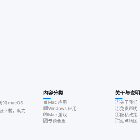
内容分类
关于与说明
Mac 应用
关于我们
质的 macOS
Windows 应用
免责声明
源下载，助力
Mac 游戏
隐私政策
专题合集
站点地图