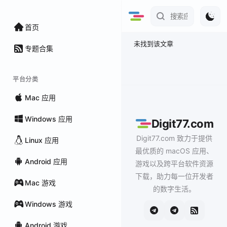
首页
未找到该文章
专题合集
平台分类
Mac 应用
Windows 应用
Digit77.com
Digit77.com 致力于提供
Linux 应用
最优质的 macOS 应用、
Android 应用
游戏以及跨平台软件资源
下载，助力每一位开发者
Mac 游戏
的数字生活。
Windows 游戏
Android 游戏