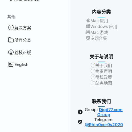
内容分类
其他
Mac 应用
Windows 应用
解决方案
Mac 游戏
专题合集
所有分类
荔枝正版
关于与说明
English
关于我们
免责声明
隐私政策
站点地图
联系我们
Group:
Digit77.com
Group
Telegram:
@Rhin0cer0s2020