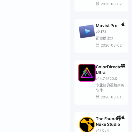
2026-08-02
Movist Pro
v2.17.1
视频播放器
2026-08-02
ColorDirector
Ultra
v14.7.6720.0
专业级的视频调色
软件
2026-08-01
The Foundry
Nuke Studio
v17.0v4