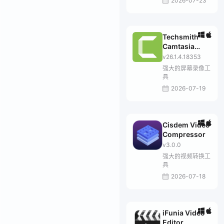
2026-07-23
Techsmith
Camtasia
Studio
v26.1.4.18353
强大的屏幕录像工
具
2026-07-19
Cisdem Video
Compressor
v3.0.0
强大的视频转换工
具
2026-07-18
iFunia Video
Editor