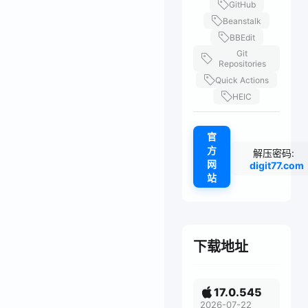
GitHub
Beanstalk
BBEdit
Git
Repositories
Quick Actions
HEIC
官
方
解压密码:
网
digit77.com
站
下载地址
17.0.545
2026-07-22