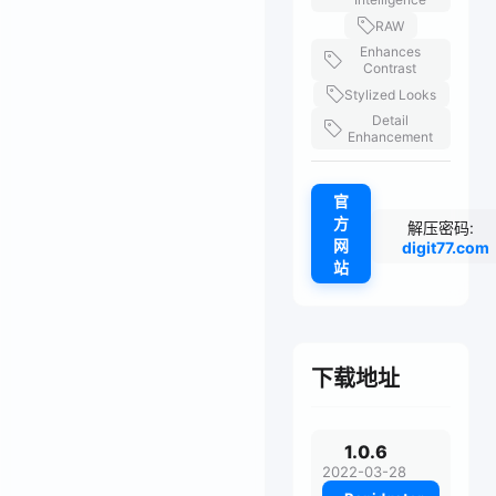
RAW
Enhances
Contrast
Stylized Looks
Detail
Enhancement
官
方
解压密码:
网
digit77.com
站
下载地址
1.0.6
2022-03-28