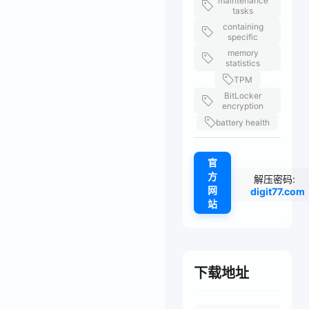
maintenance
tasks
containing
specific
memory
statistics
TPM
BitLocker
encryption
battery health
官
方
解压密码:
网
digit77.com
站
下载地址