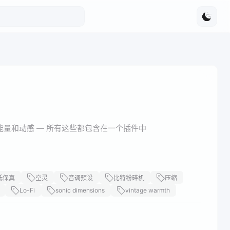
色彩、能量和动感 — 所有这些都包含在一个插件中
低保真
空灵
音调预设
比特粉碎机
压缩
Lo-Fi
sonic dimensions
vintage warmth