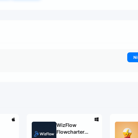
Ni
WizFlow
Flowcharter