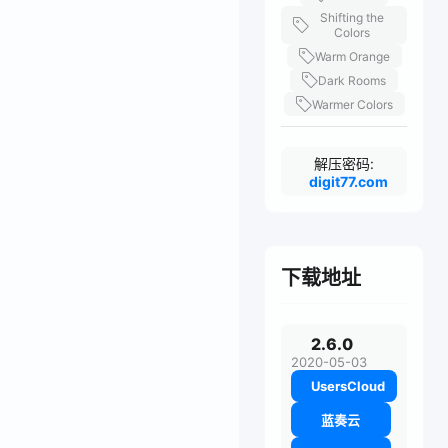
Shifting the
Colors
Warm Orange
Dark Rooms
Warmer Colors
解压密码:
digit77.com
下载地址
2.6.0
2020-05-03
UsersCloud
蓝奏云