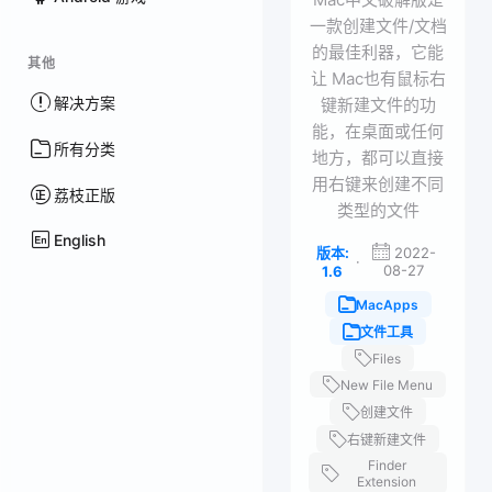
一款创建文件/文档
的最佳利器，它能
其他
让 Mac也有鼠标右
解决方案
键新建文件的功
能，在桌面或任何
所有分类
地方，都可以直接
用右键来创建不同
荔枝正版
类型的文件
English
版本:
2022-
·
08-27
1.6
MacApps
文件工具
Files
New File Menu
创建文件
右键新建文件
Finder
Extension