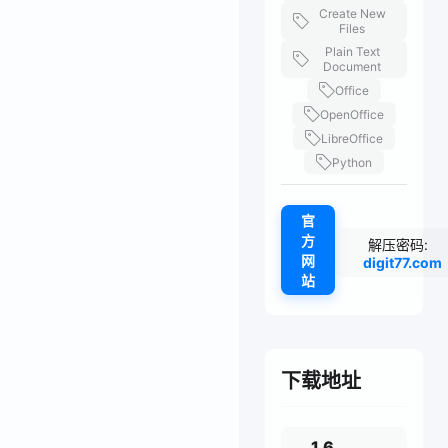
Create New
Files
Plain Text
Document
Office
OpenOffice
LibreOffice
Python
官
方
解压密码:
网
digit77.com
站
下载地址
1.6