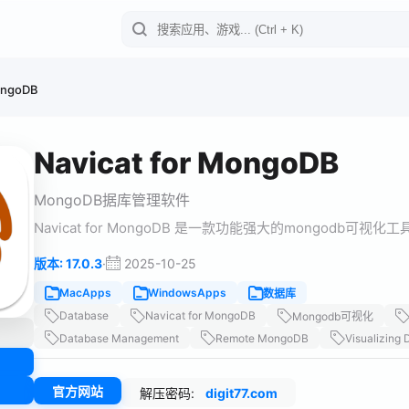
MongoDB
Navicat for MongoDB
MongoDB据库管理软件
Navicat for MongoDB 是一款功能强大的mongodb可
·
2025-10-25
版本: 17.0.3
MacApps
WindowsApps
数据库
Database
Navicat for MongoDB
Mongodb可视化
Database Management
Remote MongoDB
Visualizing 
官方网站
解压密码:
digit77.com