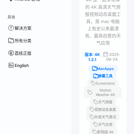
的 4K 高清天气预
报视频动态桌面工
其他
具，是 mac 电脑
解决方案
上有史以来最漂
亮、最具创意的天
所有分类
气应用
荔枝正版
版本: 4K
2025-
·
09-24
1.2.1
English
MacApps
屏幕工具
Screenshot
Motion
Weather 4K
天气预报
视频动态桌面
外部天气情况
天气应用
影院级 4K