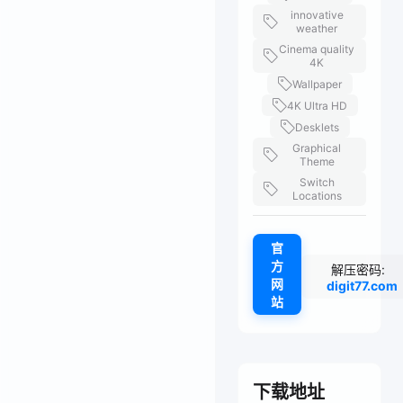
innovative
weather
Cinema quality
4K
Wallpaper
4K Ultra HD
Desklets
Graphical
Theme
Switch
Locations
官
方
解压密码:
网
digit77.com
站
下载地址