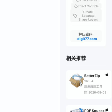
After Effects
Effect Controls
Create
Separate
Shape Layers
解压密码:
digit77.com
相关推荐
BetterZip
v6.0.4
压缩解压工具
2026-08-09
PDF Squeezer