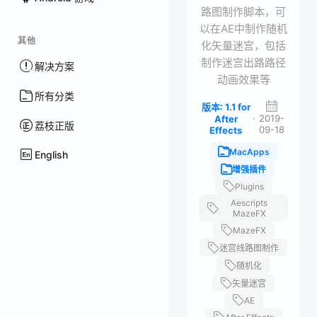
路图制作脚本，可
以在AE中制作随机
其他
化矢量迷宫，包括
制作迷宫出路路径
解决方案
动画效果等
所有分类
版本: 1.1 for
·
2019-
After
荔枝正版
09-18
Effects
MacApps
English
增强插件
Plugins
Aescripts
MazeFX
MazeFX
迷宫线路图制作
随机化
矢量迷宫
AE