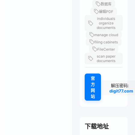
数据库
编辑PDF
individuals
organize
documents
manage cloud
filing cabinets
FileCenter
scan paper
documents
官
方
解压密码:
网
digit77.com
站
下载地址