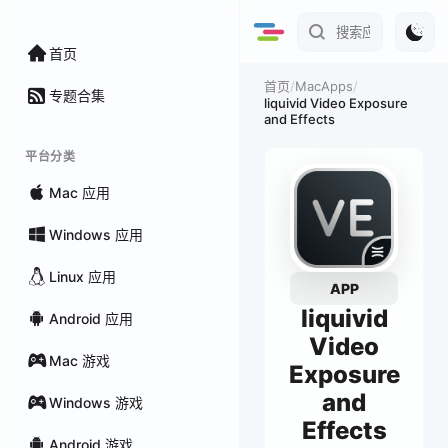
首页
/
MacApps
/
首页
专题合集
liquivid Video Exposure
and Effects
平台分类
Mac 应用
Windows 应用
Linux 应用
APP
liquivid
Android 应用
Video
Mac 游戏
Exposure
and
Windows 游戏
Effects
Android 游戏