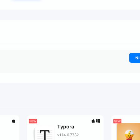
Ni
Typora
v1.14.6.7782