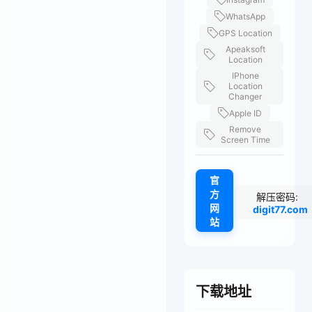
WhatsApp
GPS Location
Apeaksoft
Location
IPhone
Location
Changer
Apple ID
Remove
Screen Time
官
方
解压密码:
网
digit77.com
站
下载地址