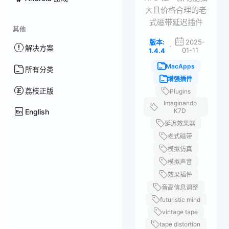
大且价格合理的老
式磁带延迟插件
其他
版本:
2025-
·
解决方案
01-11
1.4.4
MacApps
所有分类
增强插件
荔枝正版
Plugins
Imaginando
K7D
English
延迟效果器
老式磁带
模拟仿真
模拟声音
效果插件
音高信息调整
futuristic mind
vintage tape
tape distortion