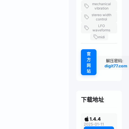
mechanical
vibration
stereo width
control
LFO
waveforms
midi
官
方
解压密码:
网
digit77.com
站
下载地址
1.4.4
2025-01-11