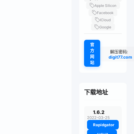
Apple Silicon
Facebook
ICloud
Google
官
方
解压密码:
网
digit77.com
站
下载地址
1.6.2
2022-03-25
Rapidgator