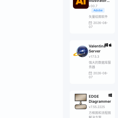
Illustrator
2026
v30.7
Adobe
矢量绘图软件
2026-08-
07
Valentina
Server
v17.5.3
强大的数据库服
务器
2026-08-
07
EDGE
Diagrammer
v7.55.2225
方框图和流程图
解决方案