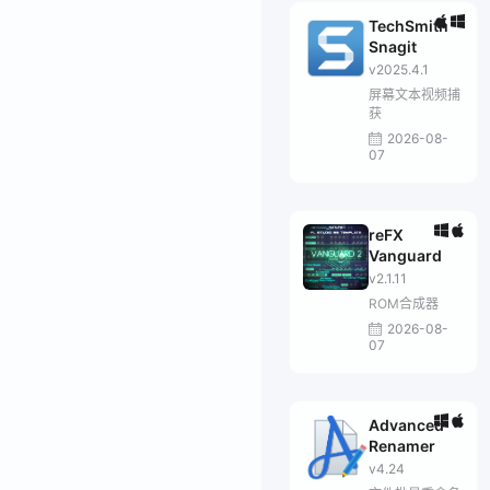
TechSmith
Snagit
v2025.4.1
屏幕文本视频捕
获
2026-08-
07
reFX
Vanguard
v2.1.11
ROM合成器
2026-08-
07
Advanced
Renamer
v4.24