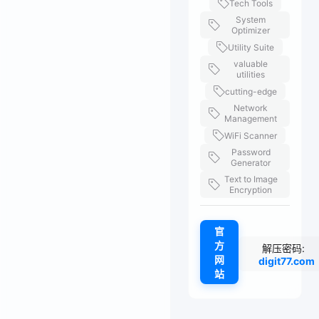
Tech Tools
System
Optimizer
Utility Suite
valuable
utilities
cutting-edge
Network
Management
WiFi Scanner
Password
Generator
Text to Image
Encryption
官
方
解压密码:
网
digit77.com
站