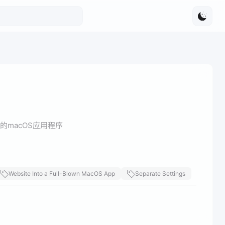
整的macOS应用程序
Website Into a Full-Blown MacOS App
Separate Settings