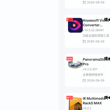
2026-08-06
Aiseesoft Video
Converter
Ultimate
v10.5.52.28461
功能全面的视频工具
2026-08-06
PanoramaStudi
Pro
v4.2.3.501
全景图拼接软件
2026-08-06
IK Multimedia T-
RackS MAX
v6.3.2