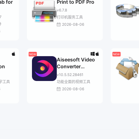
b for
Print to PDF Pro
v6.7.8
7
打印机服务工具
件
2026-08-06
6
Aiseesoft Video
ion
Converter
Ultimate
v10.5.52.28461
字工具
功能全面的视频工具
6
2026-08-06