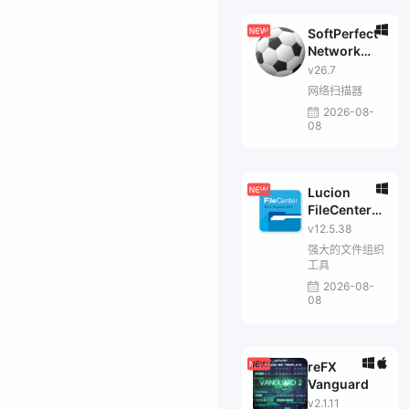
SoftPerfect
Network
Scanner
v26.7
网络扫描器
2026-08-
08
Lucion
FileCenter
Suite
v12.5.38
强大的文件组织
工具
2026-08-
08
reFX
Vanguard
v2.1.11