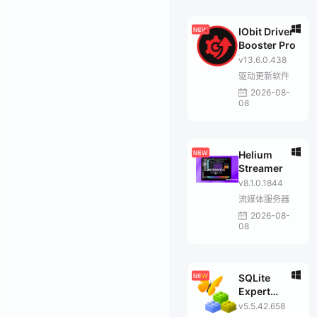
IObit Driver
Booster Pro
v13.6.0.438
驱动更新软件
2026-08-
08
Helium
Streamer
v8.1.0.1844
流媒体服务器
2026-08-
08
SQLite
Expert
Professional
v5.5.42.658