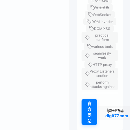
API扫描
安全分析
WebSocket
DOM Invader
DOM XSS
practical
platform
various tools
seamlessly
work
HTTP proxy
Proxy Listeners
section
perform
attacks against
官
方
解压密码:
网
digit77.com
站