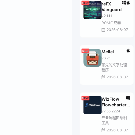
reFX
Vanguard
v2.1.11
ROM合成器
2026-08-07
Mellel
v6.7.1
领先的文字处理
程序
2026-08-07
WizFlow
Flowcharter
Professional
v7.55.2224
专业流程图绘制
工具
2026-08-07