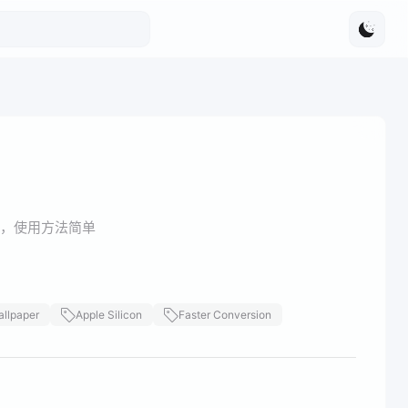
PI，使用方法简单
llpaper
Apple Silicon
Faster Conversion