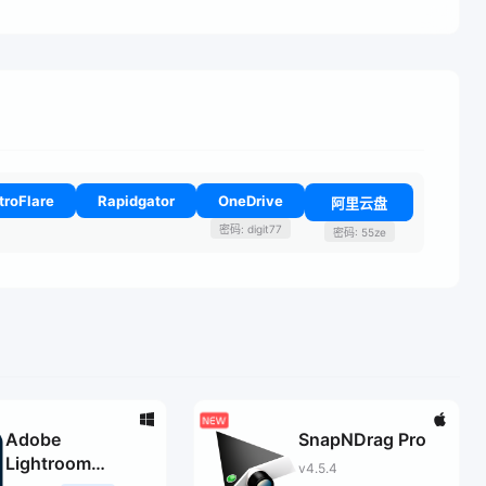
troFlare
Rapidgator
OneDrive
阿里云盘
密码: digit77
密码: 55ze
Adobe
SnapNDrag Pro
Lightroom
v4.5.4