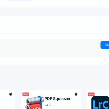
Ni
PDF Squeezer
v4.8