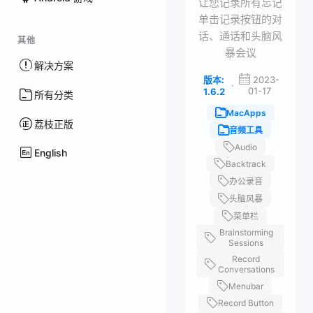
让您记录所有忘记
单击记录按钮的对
话、通话和头脑风
其他
暴会议
解决方案
版本:
2023-
·
01-17
1.6.2
所有分类
MacApps
荔枝正版
音频工具
Audio
English
Backtrack
办公录音
头脑风暴
菜单栏
Brainstorming
Sessions
Record
Conversations
Menubar
Record Button