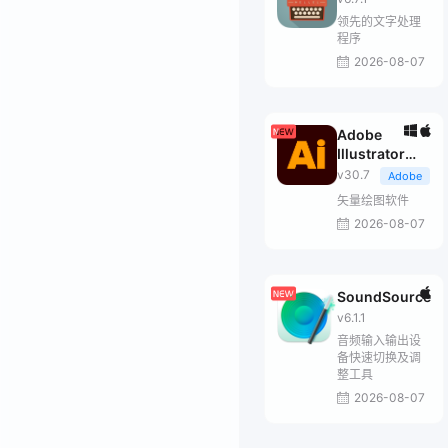
领先的文字处理
程序
2026-08-07
Adobe
Illustrator
2026
v30.7
Adobe
矢量绘图软件
2026-08-07
SoundSource
v6.1.1
音频输入输出设
备快速切换及调
整工具
2026-08-07