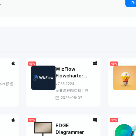
Ni
7
WizFlow
Flowcharter
Professional
v7.55.2224
aid 预览
专业流程图绘制工具
7
2026-08-07
EDGE
Diagrammer