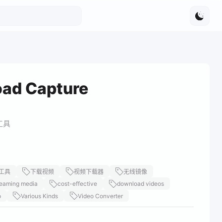
ad Capture
工具
工具
下载视频
视频下载器
无线镜像
reaming media
cost-effective
download videos
o
Various Kinds
Video Converter