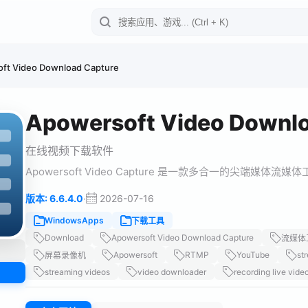
ft Video Download Capture
Apowersoft Video Downlo
在线视频下载软件
Apowersoft Video Capture 是一款多合一的尖端媒体流媒体
·
2026-07-16
版本: 6.6.4.0
WindowsApps
下载工具
Download
Apowersoft Video Download Capture
流媒体
Apowersoft
RTMP
YouTube
st
屏幕录像机
streaming videos
video downloader
recording live vide