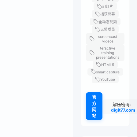
幻灯片
捕获屏幕
全动态视频
无损质量
screencast
videos
teractive
training
presentations
HTML5
smart capture
YouTube
官
方
解压密码:
网
digit77.com
站