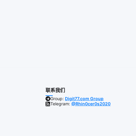
联系我们
Group:
Digit77.com Group
Telegram:
@Rhin0cer0s2020