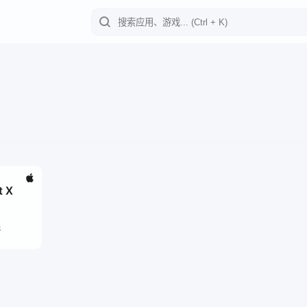
t X
3