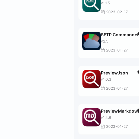
v1.1.5
2023-02-17
SFTP Commander
v2.5
2023-01-27
PreviewJson
v1.0.3
2023-01-27
PreviewMarkdow
v1.4.6
2023-01-27