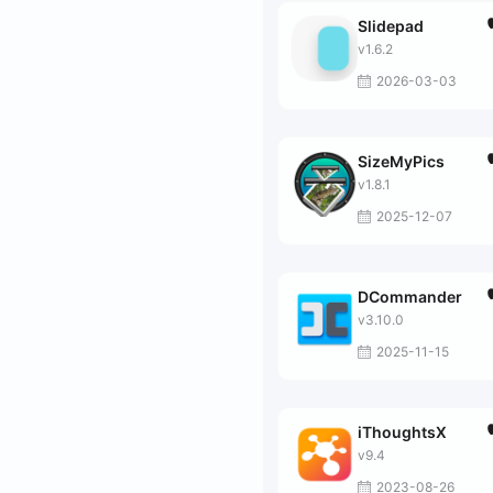
Slidepad
v1.6.2
2026-03-03
SizeMyPics
v1.8.1
2025-12-07
DCommander
v3.10.0
2025-11-15
iThoughtsX
v9.4
2023-08-26