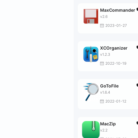
MaxCommander
v2.6
2023-01-27
XCOrganizer
v1.2.3
2022-10-19
GoToFile
v1.6.4
2022-01-12
MacZip
v2.2