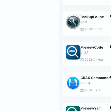
BackupLoupe
v3.9
2023-08-13
PreviewCode
v1.2.7
2023-04-08
CRAX Commande
v1.13.4
2023-02-26
PreviewYaml