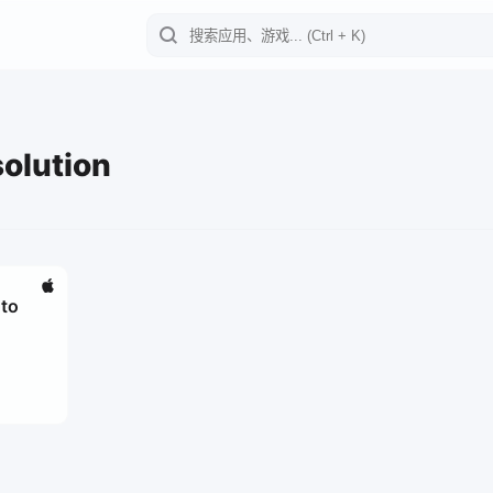
solution
to
4