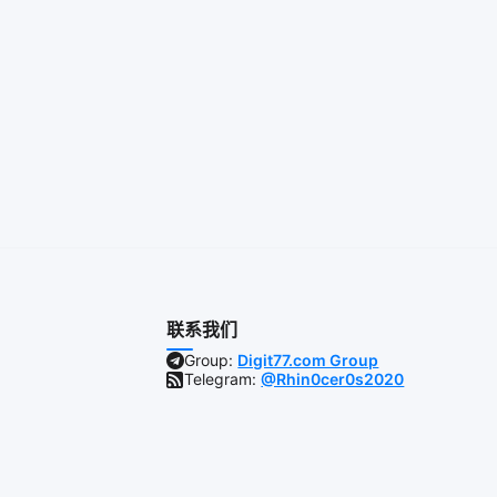
联系我们
Group:
Digit77.com Group
Telegram:
@Rhin0cer0s2020