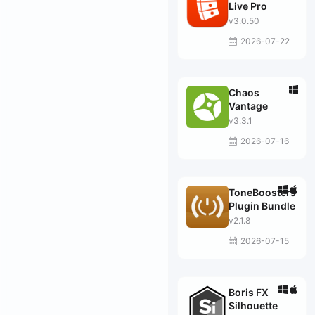
Live Pro
v3.0.50
2026-07-22
Chaos
Vantage
v3.3.1
2026-07-16
ToneBoosters
Plugin Bundle
v2.1.8
2026-07-15
Boris FX
Silhouette