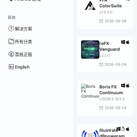
ColorSuite
v13.3.0
其他
2026-08-08
解决方案
所有分类
reFX
Vanguard
荔枝正版
v2.1.11
2026-08-08
English
Boris FX
Continuum
v2026.5 19.5.5
2026-08-04
Illustrate
dBpoweramp