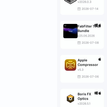
v2026.0.3
2026-07-14
FabFilter Total
Bundle
v25.06.2026
2026-07-08
Apple
Compressor
v5.3
2026-07-06
Boris FX
Optics
v2026.5.1