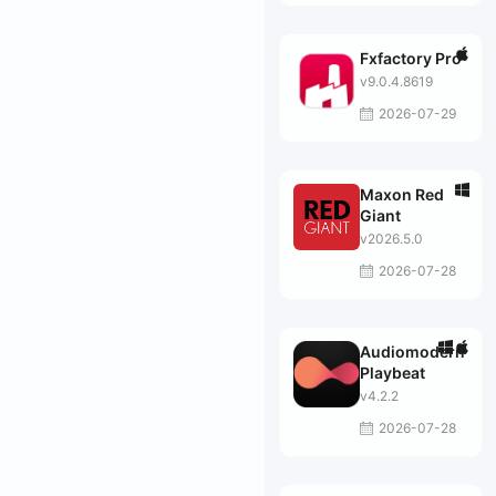
Fxfactory Pro
v9.0.4.8619
2026-07-29
Maxon Red
Giant
v2026.5.0
2026-07-28
Audiomodern
Playbeat
v4.2.2
2026-07-28