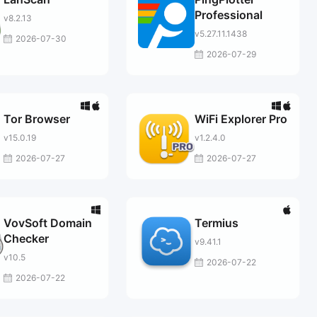
Professional
v8.2.13
v5.27.11.1438
2026-07-30
2026-07-29
Tor Browser
WiFi Explorer Pro
v15.0.19
v1.2.4.0
2026-07-27
2026-07-27
VovSoft Domain
Termius
Checker
v9.41.1
v10.5
2026-07-22
2026-07-22