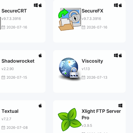
SecureCRT
SecureFX
v9.7.3.3916
v9.7.3.3916
2026-07-16
2026-07-16
Shadowrocket
Viscosity
v2.2.90
v1.13
2026-07-15
2026-07-13
Textual
Xlight FTP Server
Pro
v7.2.7
v3.9.5
2026-07-08