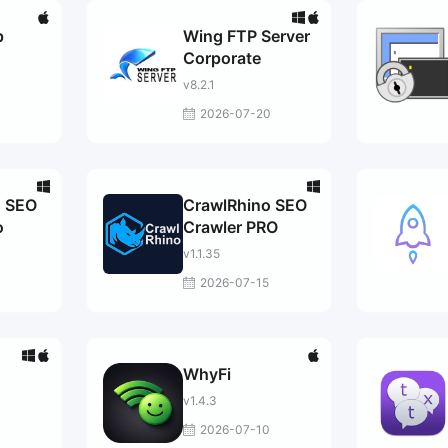
p
Wing FTP Server
Corporate
v8.2.1
2026-07-20
o SEO
CrawlRhino SEO
o
Crawler PRO
v1.1.35
2026-07-15
WhyFi
v1.4.3
2026-07-10