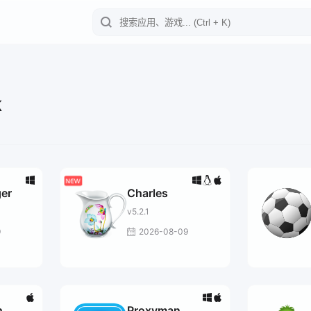
k
er
Charles
v5.2.1
9
2026-08-09
h
Proxyman