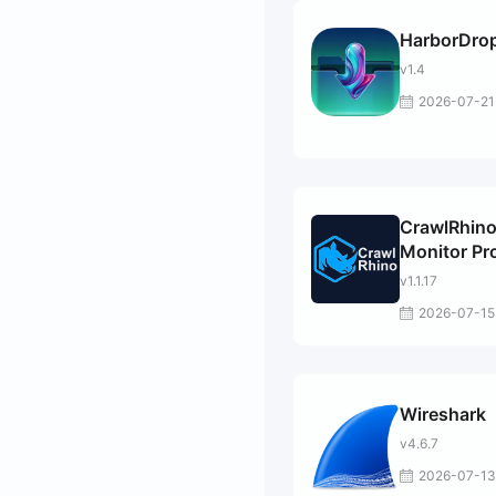
HarborDro
v1.4
2026-07-21
CrawlRhin
Monitor Pr
v1.1.17
2026-07-15
Wireshark
v4.6.7
2026-07-13