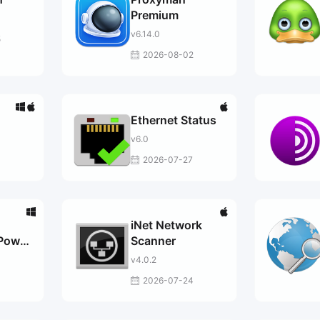
Premium
v6.14.0
5
2026-08-02
Ethernet Status
v6.0
2026-07-27
iNet Network
Power
Scanner
v4.0.2
2026-07-24