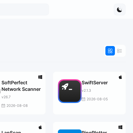
SoftPerfect
SwiftServer
Network Scanner
v2.1.3
v26.7
2026-08-05
2026-08-08
LanScan
PingPlotter