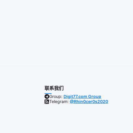
联系我们
Group:
Digit77.com Group
Telegram:
@Rhin0cer0s2020