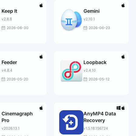
Keep It
Gemini
v2.8.8
v2.10.1
2026-06-30
2026-06-23
Feeder
Loopback
v4.8.4
v2.4.10
2026-05-20
2026-05-12
Cinemagraph
AnyMP4 Data
Pro
Recovery
v2026.13.1
v1.5.18.156724