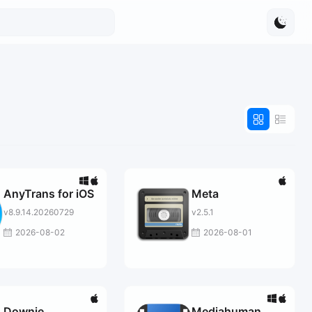
AnyTrans for iOS
Meta
v8.9.14.20260729
v2.5.1
2026-08-02
2026-08-01
Downie
Mediahuman