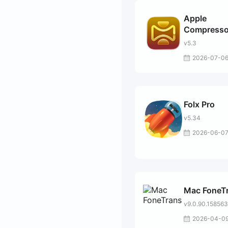
Apple
Compresso
v5.3
2026-07-0
Folx Pro
v5.34
2026-06-0
Mac FoneT
v9.0.90.158563
2026-04-0