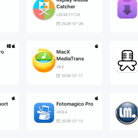
Catcher
v2026.7.17.35
2026-07-26
ro
MacX
MediaTrans
v8.5
2026-07-17
port
Fotomagico Pro
v6.9.4
2026-07-12