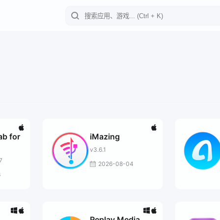
b for
iMazing
v3.6.1
7
2026-08-04
6
Replay Media