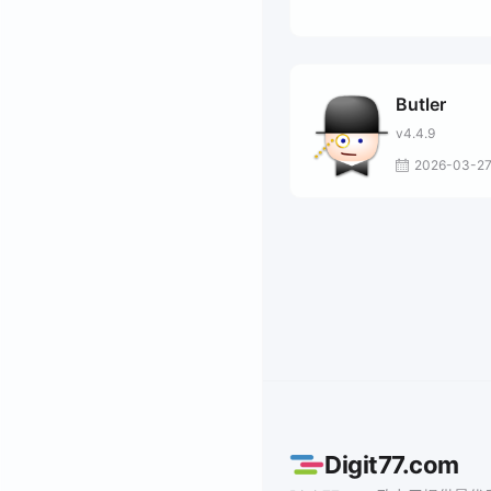
Butler
v4.4.9
2026-03-2
Digit77.com