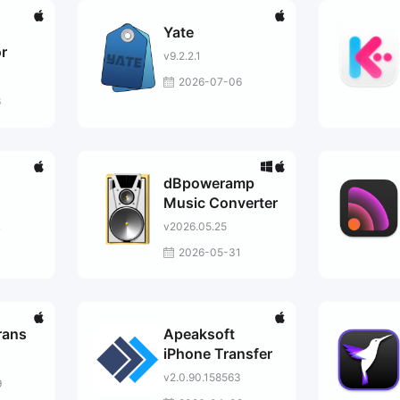
Yate
r
v9.2.2.1
2026-07-06
6
dBpoweramp
Music Converter
v2026.05.25
7
2026-05-31
rans
Apeaksoft
iPhone Transfer
v2.0.90.158563
9