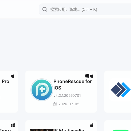
 Pro
PhoneRescue for
iOS
v4.3.1.20260701
6
2026-07-05
Knorr
IK Multimedia