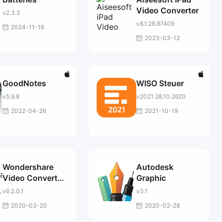
Video Converter
v2.3.3
v8.1.26.97409
2024-11-16
2023-03-12
GoodNotes
WISO Steuer
v5.9.8
v2021 28.10.2620
2022-04-26
2021-10-19
Wondershare
Autodesk
Video Converter
Graphic
Pro
v6.2.0.1
v3.1
2020-03-20
2020-02-28