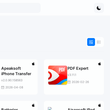
Apeaksoft
PDF Expert
iPhone Transfer
v3.11.1
v2.0.90.158563
2026-02-26
2026-04-08
Batteries
Aiseesoft iPad