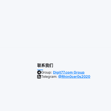
联系我们
Group:
Digit77.com Group
Telegram:
@Rhin0cer0s2020