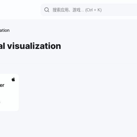
ation
l visualization
er
6