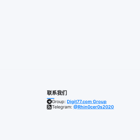
联系我们
Group:
Digit77.com Group
Telegram:
@Rhin0cer0s2020