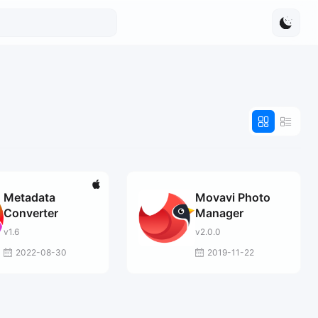
Metadata
Movavi Photo
Converter
Manager
v1.6
v2.0.0
2022-08-30
2019-11-22