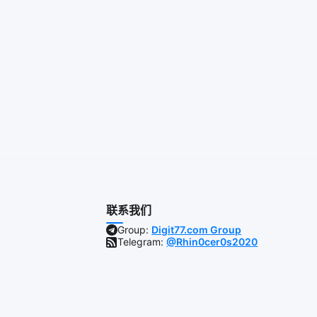
联系我们
Group:
Digit77.com Group
Telegram:
@Rhin0cer0s2020