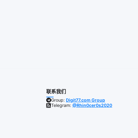
联系我们
Group:
Digit77.com Group
Telegram:
@Rhin0cer0s2020