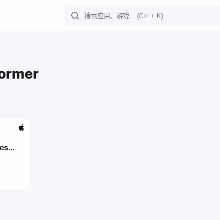
former
es
mer