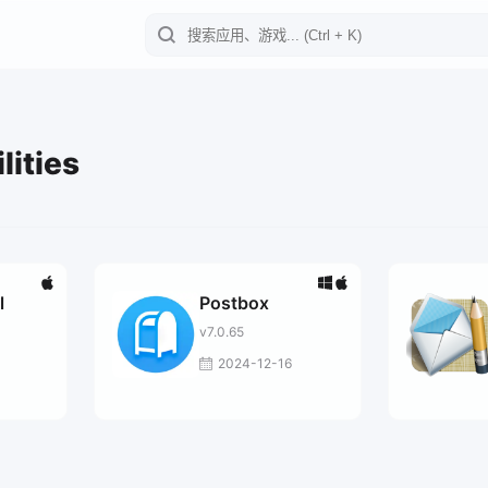
lities
l
Postbox
v7.0.65
2024-12-16