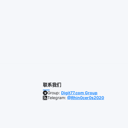
联系我们
Group:
Digit77.com Group
Telegram:
@Rhin0cer0s2020