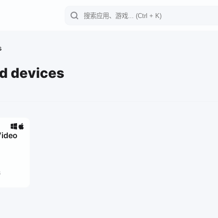
s
 devices
Video
6