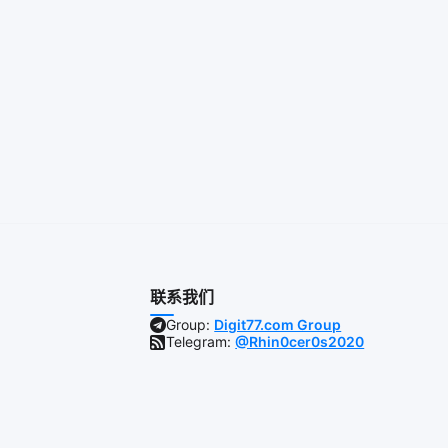
联系我们
Group:
Digit77.com Group
Telegram:
@Rhin0cer0s2020