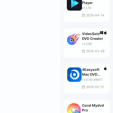
Player
v1.1.70
2025-04-14
VideoSolo
DVD Creator
v1.2.90
2025-03-08
4Easysoft
Mac DVD
Creator
v1.0.16.146917
2025-02-12
Corel Mydvd
Pro