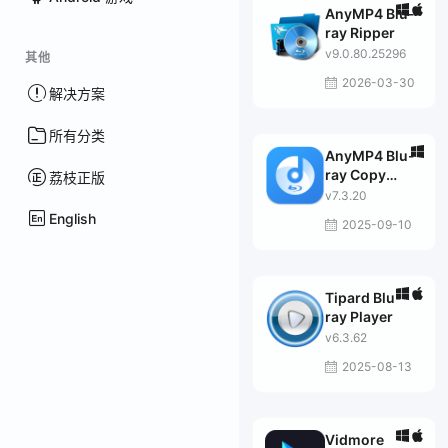
AnyMP4 Blu-
ray Ripper
v9.0.80.25296
其他
2026-03-30
解决方案
所有分类
AnyMP4 Blu-
ray Copy
荔枝正版
Platinum
v7.3.20
English
2025-09-10
Tipard Blu-
ray Player
v6.3.62
2025-08-13
Vidmore