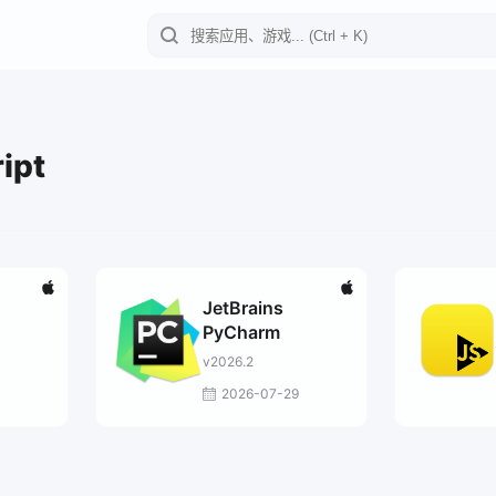
ipt
JetBrains
PyCharm
v2026.2
2026-07-29