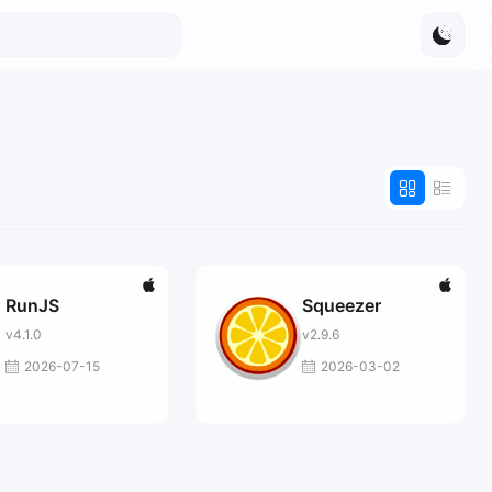
RunJS
Squeezer
v4.1.0
v2.9.6
2026-07-15
2026-03-02