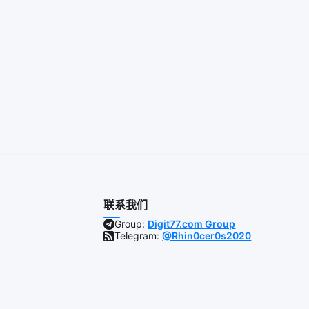
联系我们
Group:
Digit77.com Group
Telegram:
@Rhin0cer0s2020