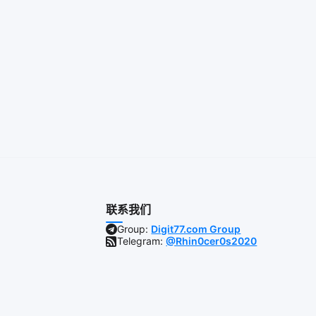
联系我们
Group:
Digit77.com Group
Telegram:
@Rhin0cer0s2020