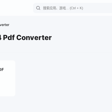
erter
Pdf Converter
DF